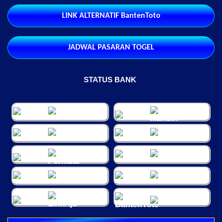
LINK ALTERNATIF BantenToto
JADWAL PASARAN TOGEL
STATUS BANK