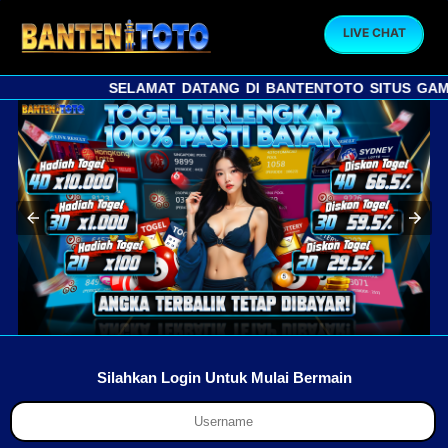
LIVE CHAT
SELAMAT DATANG DI BANTENTOTO SITUS GAME 
Silahkan Login Untuk Mulai Bermain